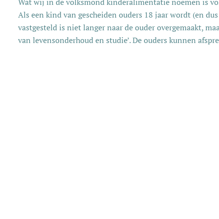
Wat wij in de volksmond kinderalimentatie noemen is vol
Als een kind van gescheiden ouders 18 jaar wordt (en dus
vastgesteld is niet langer naar de ouder overgemaakt, maar
van levensonderhoud en studie’. De ouders kunnen afsprek
toch aan de andere ouder blijft overmaken, zolang het kin
Het heet officieel anders, maar is eigenlijk hetzelfde. Het 
het geld zelf ontvangt, zodra hij/zij meerderjarig wordt e
bijdrage krijgt. De bedragen worden vastgesteld door de re
januari verhoogd.
Normen voor behoefte
Voor de berekening van de behoefte van een meerderjarige
Voor die behoeftebepaling wordt voor studerenden doorg
norm (Wet Studie Financiering). In deze norm zijn bedr
studiekosten verrekend.