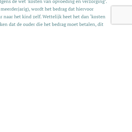
gens de wet ‘kosten van opvoeding en verzorging’.
 meerderjarig), wordt het bedrag dat hiervoor
 naar het kind zelf. Wettelijk heet het dan ‘kosten
en dat de ouder die het bedrag moet betalen, dit
d bij die ouder woont.
verschil zit ‘m vooral in het feit dat zoon of dochter
n dat tot die tijd de ouder waar het kind woont de
chter en elk jaar volgens wettelijke indexering op 1
 die een studie volgt, is geen systeem ontwikkeld.
aans aansluiting gezocht bij de zogenaamde WSF-
agen voor levensonderhoud, premie ziektekosten en